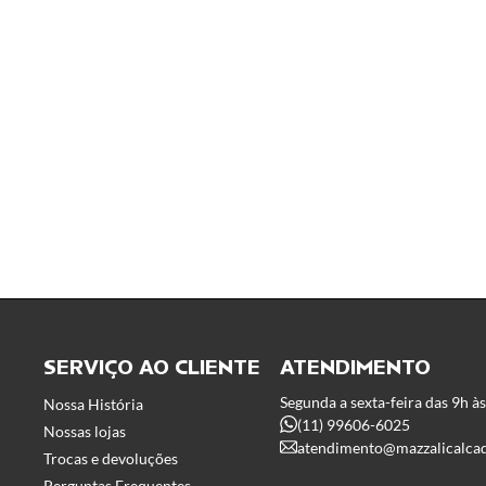
SERVIÇO AO CLIENTE
ATENDIMENTO
Segunda a sexta-feira das 9h à
Nossa História
(11) 99606-6025
Nossas lojas
atendimento@mazzalicalca
Trocas e devoluções
Perguntas Frequentes