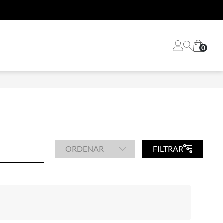
e e retire na loja
0
ORDENAR
FILTRAR