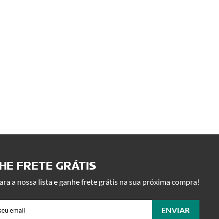
E FRETE GRÁTIS ​
ara a nossa lista e ganhe frete grátis na sua próxima compra!
ENVIAR