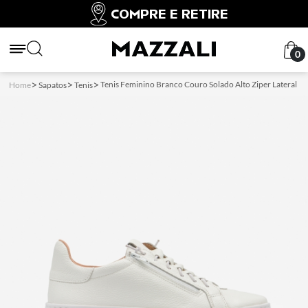
COMPRE E RETIRE
0
Tenis Feminino Branco Couro Solado Alto Ziper Lateral
Home
Sapatos
Tenis