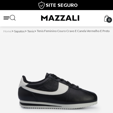
SITE SEGURO
0
Tenis Feminino Couro Cravo E Canela Vermelho E Preto
Home
Sapatos
Tenis