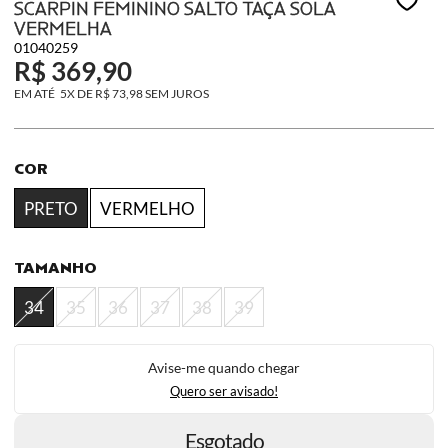
SCARPIN FEMININO SALTO TAÇA SOLA
VERMELHA
01040259
R$ 369,90
5X
DE
R$ 73,98
SEM JUROS
COR
PRETO
VERMELHO
TAMANHO
34
35
36
37
38
39
Avise-me quando chegar
Quero ser avisado!
Esgotado