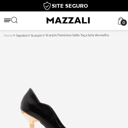
SITE SEGURO
0
Scarpin Feminino Salto Taça Sola Vermelha
Home
Sapatos
Scarpin