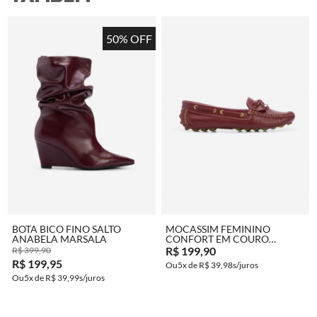
50% OFF
COMPRAR
COMPRAR
BOTA BICO FINO SALTO
MOCASSIM FEMININO
ANABELA MARSALA
CONFORT EM COURO
MARSALA
R$ 199,90
R$ 399,90
R$ 199,95
5x de
R$ 39,98
5x de
R$ 39,99