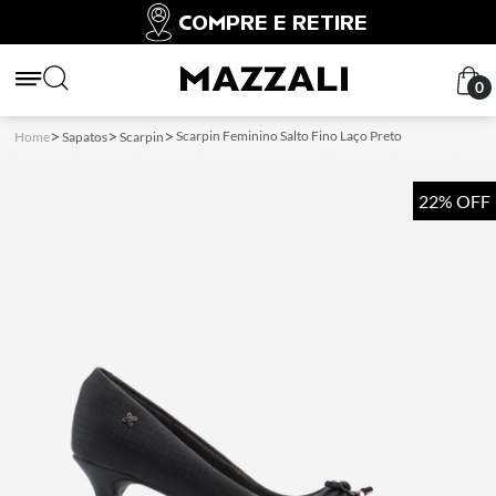
COMPRE E RETIRE
0
Scarpin Feminino Salto Fino Laço Preto
Home
Sapatos
Scarpin
22% OFF