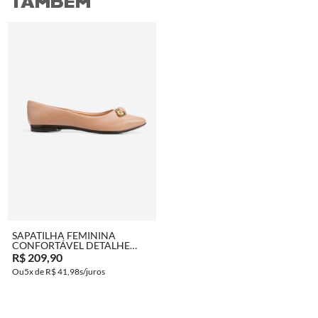
TAMBÉM​
COMPRAR
SAPATILHA FEMININA
CONFORTÁVEL DETALHE
PEDRA
R$ 209,90
5x de
R$ 41,98