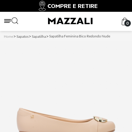
COMPRE E RETIRE
0
Sapatilha Feminina Bico Redondo Nude
Home
Sapatos
Sapatilha