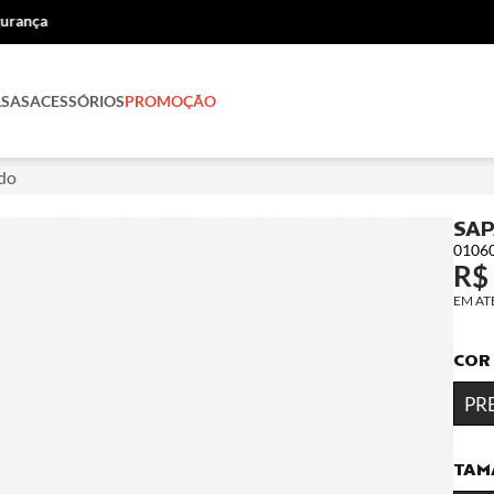
COMPRE E RETIRE
compre no site e retire na loja
LSAS
ACESSÓRIOS
PROMOÇÃO
ndo
SAP
0106
R$
COR
PR
TAM