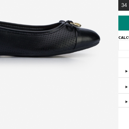
34
CALC