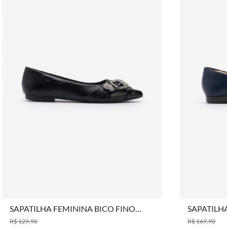
COMPRAR
SAPATILHA FEMININA BICO FINO
SAPATILH
COM FIVELA
MARINHO
R$ 129,90
R$ 169,90