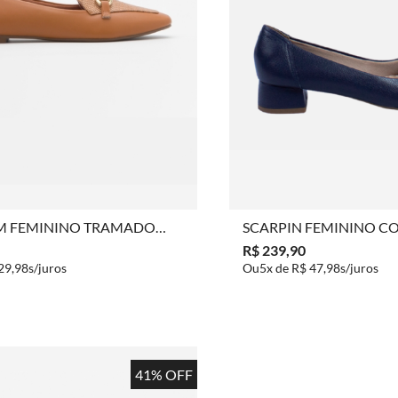
COMPRAR
COMP
M FEMININO TRAMADO
SCARPIN FEMININO C
LA
BLOCO NÓ
R$ 239,90
29,98
5x de
R$ 47,98
41% OFF