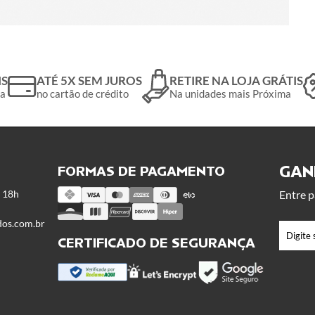
IS
ATÉ 5X SEM JUROS
RETIRE NA LOJA GRÁTIS
da
no cartão de crédito
Na unidades mais Próxima
GANH
FORMAS DE PAGAMENTO
s 18h
Entre p
dos.com.br
CERTIFICADO DE SEGURANÇA