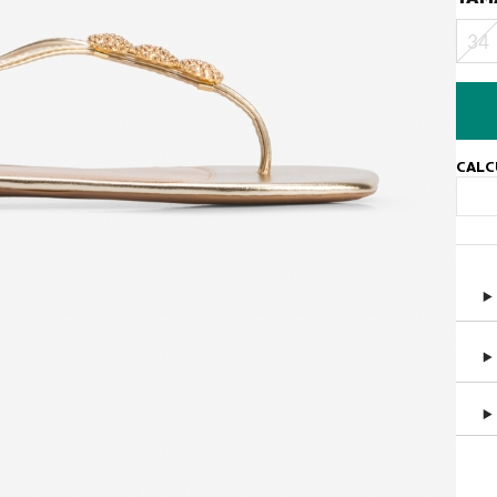
34
CALC