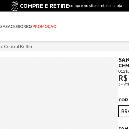
COMPRE E RETIRE
compre no site e retire na loja
LSAS
ACESSÓRIOS
PROMOÇÃO
te Central Brilho
SAN
CEN
0121
R$
COR
BR
TAM