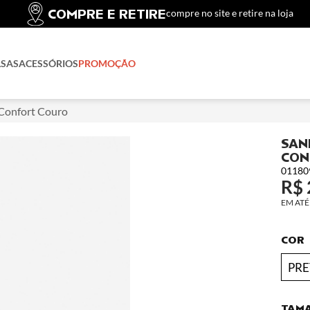
COMPRE E RETIRE
compre no site e retire na loja
LSAS
ACESSÓRIOS
PROMOÇÃO
 Confort Couro
SAN
CON
01180
R$ 
COR
PR
TAM