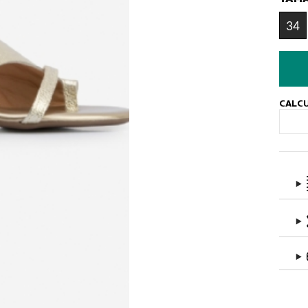
34
CALCU