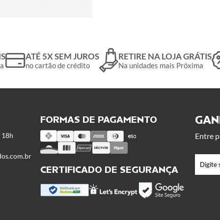
IS
ATÉ 5X SEM JUROS
RETIRE NA LOJA GRÁTIS
da
no cartão de crédito
Na unidades mais Próxima
GANH
FORMAS DE PAGAMENTO
s 18h
Entre p
dos.com.br
CERTIFICADO DE SEGURANÇA