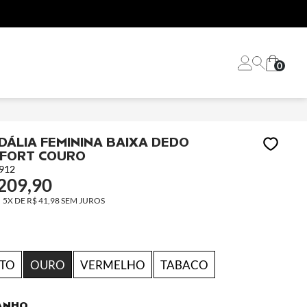
0
DÁLIA FEMININA BAIXA DEDO
FORT COURO
912
209,90
5X
DE
R$ 41,98
SEM JUROS
ETO
OURO
VERMELHO
TABACO
ANHO