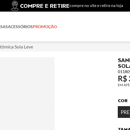
COMPRE E RETIRE
compre no site e retire na loja
LSAS
ACESSÓRIOS
PROMOÇÃO
tômica Sola Leve
SAN
SOL
01180
R$ 
COR
PR
TAM