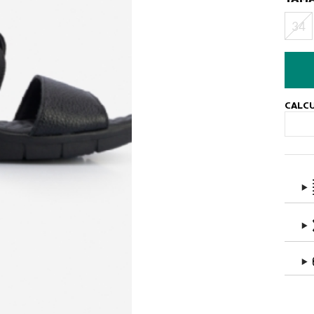
34
CALCU