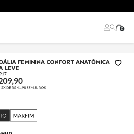
0
DÁLIA FEMININA CONFORT ANATÔMICA
A LEVE
917
209,90
5X
DE
R$ 41,98
SEM JUROS
ETO
MARFIM
ANHO