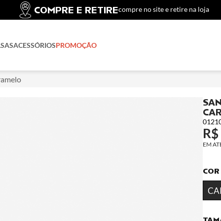
COMPRE E RETIRE
compre no site e retire na loja
LSAS
ACESSÓRIOS
PROMOÇÃO
aramelo
SAN
CA
0121
R$
COR
CA
TAM