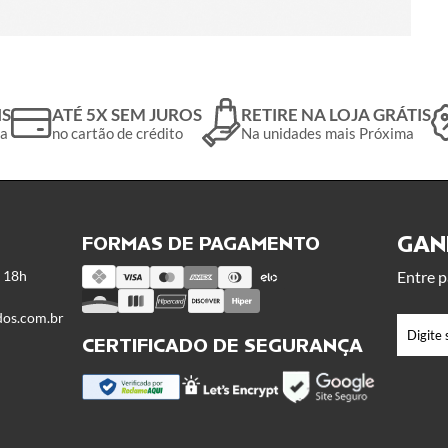
IS
ATÉ 5X SEM JUROS
RETIRE NA LOJA GRÁTIS
da
no cartão de crédito
Na unidades mais Próxima
GANH
FORMAS DE PAGAMENTO
s 18h
Entre p
dos.com.br
CERTIFICADO DE SEGURANÇA