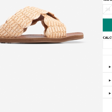
34
CALC