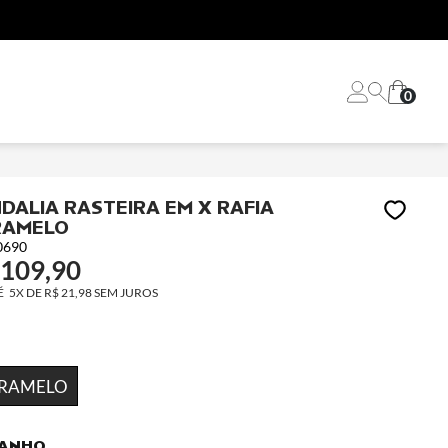
0
DALIA RASTEIRA EM X RAFIA
RAMELO
0690
 109,90
5X
DE
R$ 21,98
SEM JUROS
RAMELO
ANHO