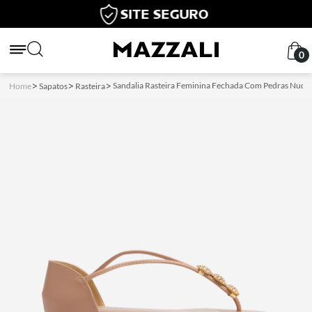
O
COMPRE E RET
0
Sandalia Rasteira Feminina Fechada Com Pedras Nude
Home
Sapatos
Rasteira