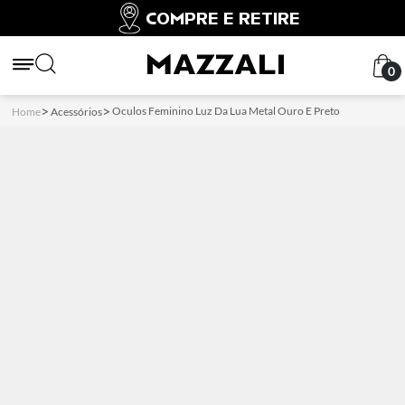
COMPRE E RETIRE
0
Oculos Feminino Luz Da Lua Metal Ouro E Preto
Home
Acessórios