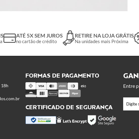
IS
ATÉ 5X SEM JUROS
RETIRE NA LOJA GRÁTIS
da
no cartão de crédito
Na unidades mais Próxima
GANH
FORMAS DE PAGAMENTO
s 18h
Entre p
dos.com.br
CERTIFICADO DE SEGURANÇA