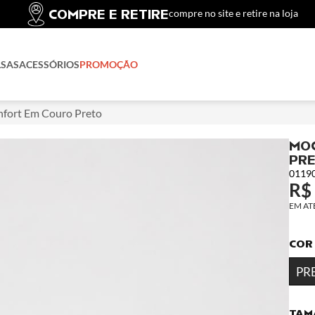
COMPRE E RETIRE
compre no site e retire na loja
LSAS
ACESSÓRIOS
PROMOÇÃO
fort Em Couro Preto
MOC
PR
0119
R$
COR
PR
TAM