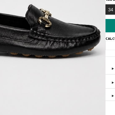
34
CALC