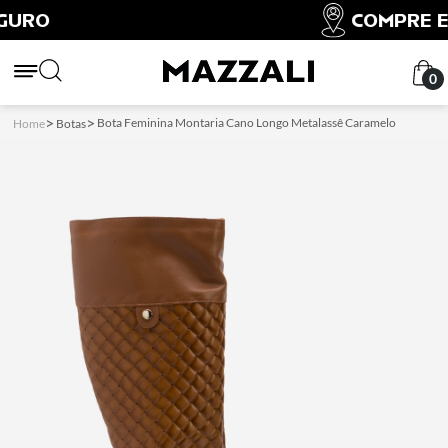
COMPRE E RETIRE
0
Bota Feminina Montaria Cano Longo Metalassê Caramelo
Home
Botas