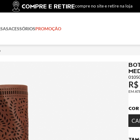
COMPRE E RETIRE
compre no site e retire na loja
LSAS
ACESSÓRIOS
PROMOÇÃO
o
BOT
MED
0105
R$
COR
CA
TAM