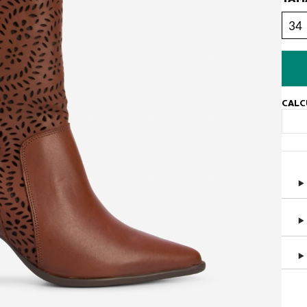
34
CALC