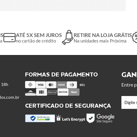
IS
ATÉ 5X SEM JUROS
RETIRE NA LOJA GRÁTIS
da
no cartão de crédito
Na unidades mais Próxima
GANH
FORMAS DE PAGAMENTO
s 18h
Entre p
dos.com.br
CERTIFICADO DE SEGURANÇA