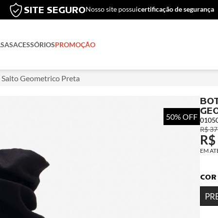
COMPRE E RETIRE
compre no site e retire na 
LSAS
ACESSÓRIOS
PROMOÇÃO
 Salto Geometrico Preta
BOT
GEO
50% OFF
0105
R$ 37
R$
COR
PR