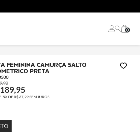
loja
0
A FEMININA CAMURÇA SALTO
METRICO PRETA
0500
9,90
 189,95
5X
DE
R$ 37,99
SEM JUROS
ETO