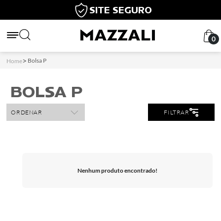
SITE SEGURO
0
Bolsa P
Home
BOLSA P
ORDENAR
FILTRAR
Nenhum produto encontrado!