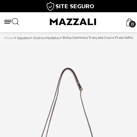
SITE SEGURO
0
Bolsa Geminina Trançada Couro Prata Velho
Home
Sapatos
Outros Modelos