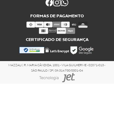
FORMAS DE PAGAMENTO
CERTIFICADO DE SEGURANÇA
MAZZALI | R. MARIA CÂNDIDA, 1001 - VILA GUILHERME - 02071-013 -
SÃO PAULO / SP | 06.314.930/0001-04